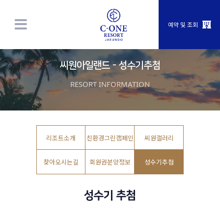
예약 및 조회
씨원아일랜드 - 성수기추첨
RESORT INFORMATION
리조트소개
친환경그린캠페인
씨원갤러리
찾아오시는길
회원권분양정보
성수기추첨
성수기 추첨