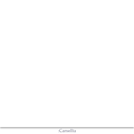
예약 및 조회
Banquet & Meeting Room - 카멜리아
INFORMATION
그랜드볼룸
카멜리아
튤립홀
비즈니스센터
가족연회
카멜리아
:Camellia