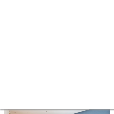
Island Room
패밀리
패밀리
한실
한실
(취사형)
(클린형)
(취사형)
(클린형)
오션 패밀리
코너
핸디캡룸
(취사형)
(취사형)
(취사형)
연인, 가족이 한 공간에 이용하기 편리한 구조의 원룸형으로 탁 트인 뷰
를 만나볼 수 있습니다.