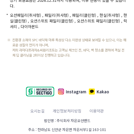
*
상기 회원요금은 2026.12.31까지 적용되며, 이후 변동이 있을 수 있습니
다.
*
오션패밀리(취사형) , 패밀리(취사형) , 패밀리(클린형) , 한실(취사형) , 한
실(클린형) , 오션스위트 패밀리(클린형) , 오션스위트 패밀리(클린형) , 럭
셔리 , 다이아몬드
※
친환경 소재의 SPC 바닥재 마루 특성상 다소 미완성 상태로 보여질 수 있으나, 이는 해
로운 성질의 먼지가 아니며,
저희 라마다프라자&씨원리조트는 고객님 체크인 전, 바닥, 벽 청소를 겸하여 객실 전
체 딥 클리닝을 2회이상 진행하고 있습니다.
Instagram
Kakao
오시는길
개인정보처리방침
이용약관
법인명 : 주식회사 자은오션랜드
주소 : 전라남도 신안군 자은면 자은서부1길 163-101