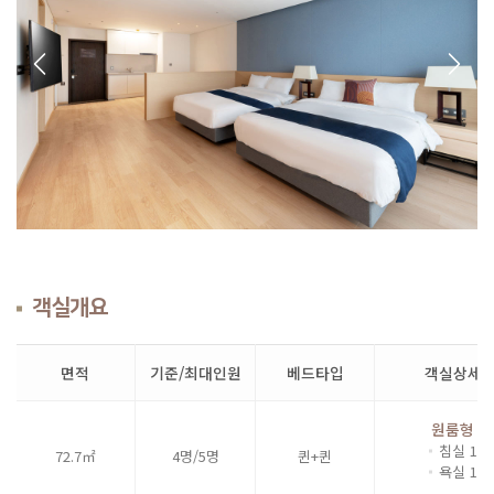
Previous
Next
객실개요
면적
기준/최대인원
베드타입
객실상세
원룸형
침실 1
72.7㎡
4명/5명
퀸+퀸
욕실 1