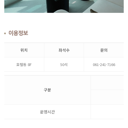
이용정보
위치
좌석수
문의
호텔동 8F
50석
061-241-7166
구분
운영시간