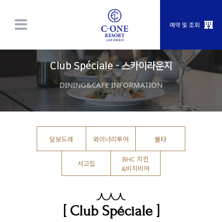
예약 및 조회
Club Spéciale - 스카이라운지
DINING&CAFE INFORMATION
달보드레
와이너리투어
몰타
BHC 치킨
서고집
&비치비어
[ Club Spéciale ]