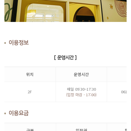
이용정보
[ 운영시간 ]
위치
운영시간
매일 09:30~17:30
2F
061)2
(입장 마감 - 17:00)
이용요금
구분
입장권
할